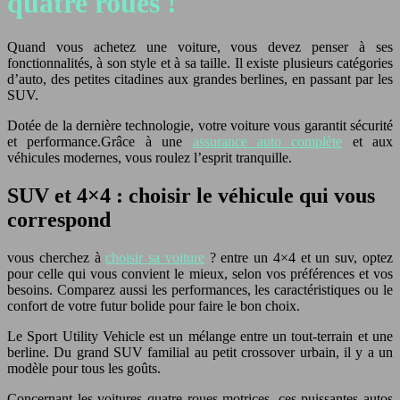
quatre roues !
Quand vous achetez une voiture, vous devez penser à ses
fonctionnalités, à son style et à sa taille. Il existe plusieurs catégories
d’auto, des petites citadines aux grandes berlines, en passant par les
SUV.
Dotée de la dernière technologie, votre voiture vous garantit sécurité
et performance.
Grâce à une
assurance auto complète
et aux
véhicules modernes, vous roulez l’esprit tranquille.
SUV et 4×4 : choisir le véhicule qui vous
correspond
vous cherchez à
choisir sa voiture
? entre un 4×4 et un suv, optez
pour celle qui vous convient le mieux, selon vos préférences et vos
besoins.
Comparez aussi les performances, les caractéristiques ou le
confort de votre futur bolide pour faire le bon choix.
Le Sport Utility Vehicle est un mélange entre un tout-terrain et une
berline. Du grand SUV familial au petit crossover urbain, il y a un
modèle pour tous les goûts.
Concernant les voitures quatre roues motrices, ces puissantes autos