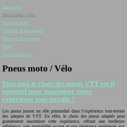
Pneus auto
Pneus moto / Vélo
Roues & Jantes
Entretien & Réparation
Pièces & Accessoires
Blog
be-coaching3-v4
Pneus moto / Vélo
Pourquoi le choix des pneus VTT est-il
essentiel pour maximiser votre
expérience tout-terrain ?
Les pneus jouent un rôle primordial dans l’expérience tout-terrain
des adeptes de VTT. En effet, le choix des pneus adaptés peut
grandement maximiser cette expérience, offrant une meilleure
adhérence, une maniabilité accrue et une résistance supérieure aux