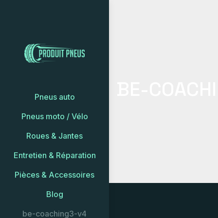
BE-COACH
Pneus auto
Pneus moto / Vélo
Roues & Jantes
Entretien & Réparation
Pièces & Accessoires
Blog
be-coaching3-v4