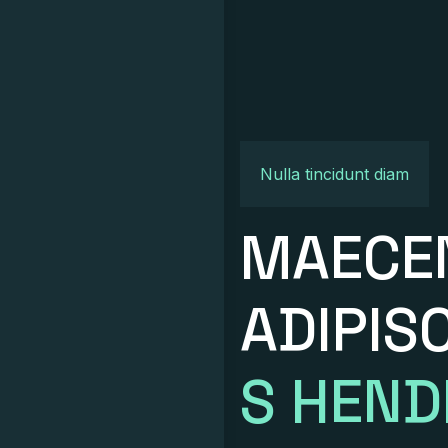
Nulla tincidunt diam
MAECE
ADIPIS
S HEND