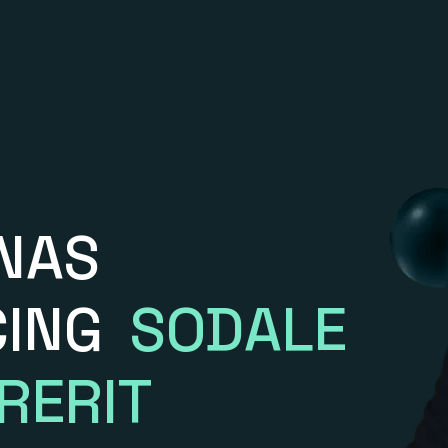
NAS
CING
SODALE
RERIT